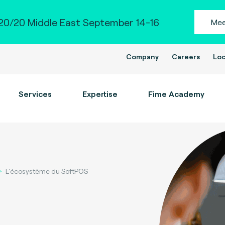
0/20 Middle East September 14-16
Mee
Company
Careers
Loc
Services
Expertise
Fime Academy
L’écosystème du SoftPOS