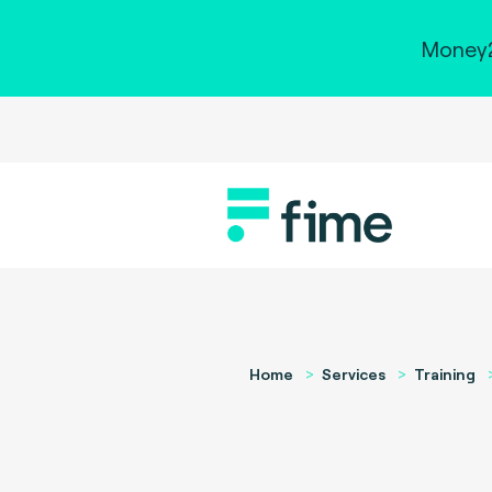
Money2
Home
Services
Training