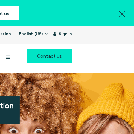
t us
ation
English (US)
Sign in
Contact us