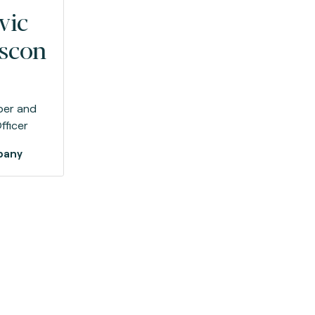
vic
scon
er and
fficer
pany