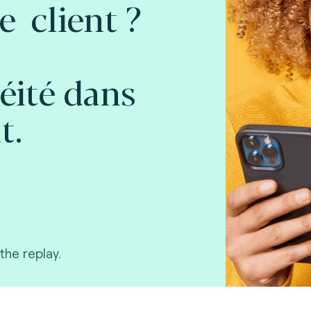
e client ?
néité dans
t.
he replay.