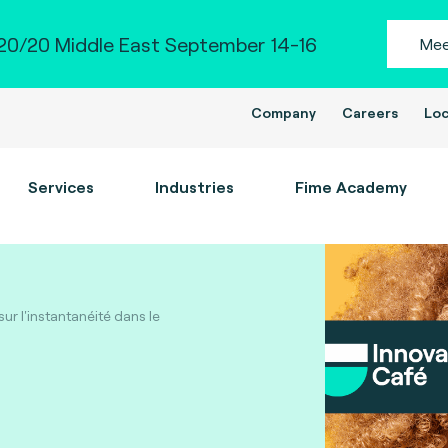
0/20 Middle East September 14-16
Mee
Company
Careers
Loc
Services
Industries
Fime Academy
ur l'instantanéité dans le