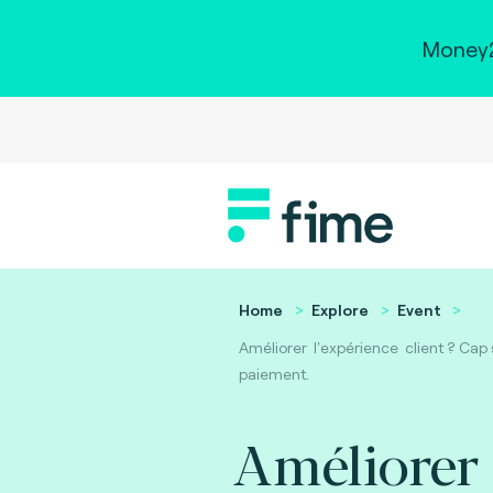
Money2
Home
Explore
Event
Améliorer l'expérience client ? Cap s
paiement.
Améliorer